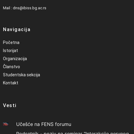
Mail : dns@ibiss.bg.ac.rs
Navigacija
Početna
Istorijat
Organizacija
Članstvo
Studentska sekcija
Kontakt
Vesti
Učešće na FENS forumu
Podsetnik - poziv na seminar "Interakcije nervnog