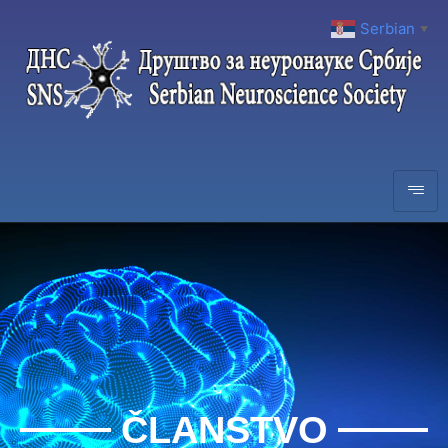
Serbian
▼
ČLANSTVO