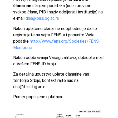
članarine
slanjem podataka (ime i prezime
svakog člana, PIB i naziv odeljenja i institucije) na
e-mail
dns@ibiss.bg.ac.rs
Nakon uplaćene članarine neophodno je da se
registrujete na sajtu FENS-a i popunite Vaše
podatke
http://www.fens.org/Societies/FENS-
Members/
Nakon odobravanja Vašeg zahteva, dobićete mail
o Vašem FENS ID broju.
Za detaljna uputstva uplate članarine van
teritorije Srbije, kontaktirajte nas na
dns@ibiss.bg.ac.rs
Primer popunjene uplatnice: