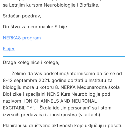
sa Letnjim kursom Neurobiologije i Biofizike.
Srdačan pozdrav,
Društvo za neuronauke Srbije
NERKA8 program
Flajer
Drage koleginice i kolege,
Želimo da Vas podsetimo/informišemo da će se od
8-12 septembra 2021. godine održati u Institutu za
biologiju mora u Kotoru 8. NERKA Međunarodna škola
Biofizike i specijalni NENS Kurs Neurobilogije pod
nazivom „ION CHANNELS AND NEURONAL
EXCITABILITY“. Škola ide „in personam“ sa listom
izvrsnih predavača iz inostranstva (v. attach).
Planirani su društvene aktivnosti koje uključuju i posetu