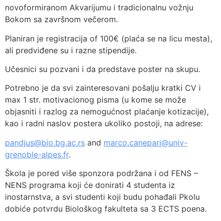
novoformiranom Akvarijumu i tradicionalnu vožnju
Bokom sa završnom večerom.
Planiran je registracija of 100€ (plaća se na licu mesta),
ali predviđene su i razne stipendije.
Učesnici su pozvani i da predstave poster na skupu.
Potrebno je da svi zainteresovani pošalju kratki CV i
max 1 str. motivacionog pisma (u kome se može
objasniti i razlog za nemogućnost plaćanje kotizacije),
kao i radni naslov postera ukoliko postoji, na adrese:
pandjus@bio.bg.ac.rs
and
marco.canepari@univ-
grenoble-alpes.fr
.
Škola je pored više sponzora podržana i od FENS –
NENS programa koji će donirati 4 studenta iz
inostarnstva, a svi studenti koji budu pohađali Pkolu
dobiće potvrdu Biološkog fakulteta sa 3 ECTS poena.