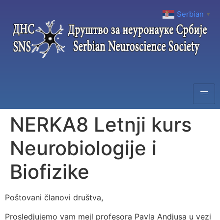
Serbian
▼
NERKA8 Letnji kurs
Neurobiologije i
Biofizike
Poštovani članovi društva,
Prosledjujemo vam mejl profesora Pavla Andjusa u vezi