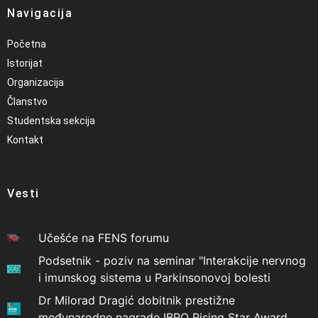
Navigacija
Početna
Istorijat
Organizacija
Članstvo
Studentska sekcija
Kontakt
Vesti
Učešće na FENS forumu
Podsetnik - poziv na seminar "Interakcije nervnog
i imunskog sistema u Parkinsonovoj bolesti
Dr Milorad Dragić dobitnik prestižne
međunarodne nagrade IBRO Rising Star Award