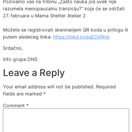
Pozivamo vas na tribinu „Zašto nauka još uvek nije
razumela menopauzalnu tranziciju?“ koja će se održati
27. februara u Mama Shelter Atelier 2.
Možete se registrovati skeniranjem QR koda u prilogu ili
putem sledećeg linka:
https://lnkd.in/duECkRHa
Srdačno,
Info grupa DNS
Leave a Reply
Your email address will not be published.
Required
fields are marked
*
Comment
*