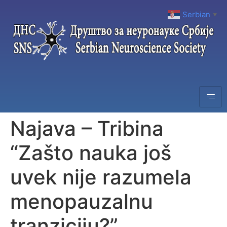
Serbian
▼
Najava – Tribina
“Zašto nauka još
uvek nije razumela
menopauzalnu
tranziciju?”