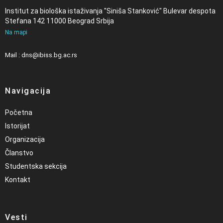
Institut za biološka istaživanja "Siniša Stanković" Bulevar despota
Stefana 142 11000 Beograd Srbija
Na mapi
Mail : dns@ibiss.bg.ac.rs
Navigacija
Početna
Istorijat
Organizacija
Članstvo
Studentska sekcija
Kontakt
Vesti