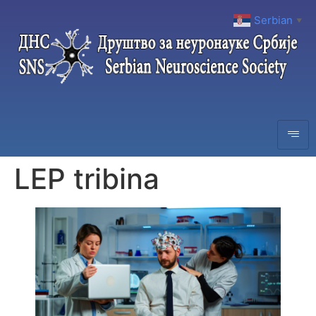
Serbian
▼
LEP tribina