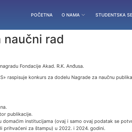
POČETNA
O NAMA
STUDENTSKA SE
 naučni rad
nagradu Fondacije Akad. R.K. Anđusa.
pisuje konkurs za dodelu Nagrade za naučnu publikaciju 
ina.
tor publikacije.
 u domaćim institucijama (ovaj i samo ovaj podatak se pot
li prihvaćeni za štampu) u 2022. i 2024. godini.