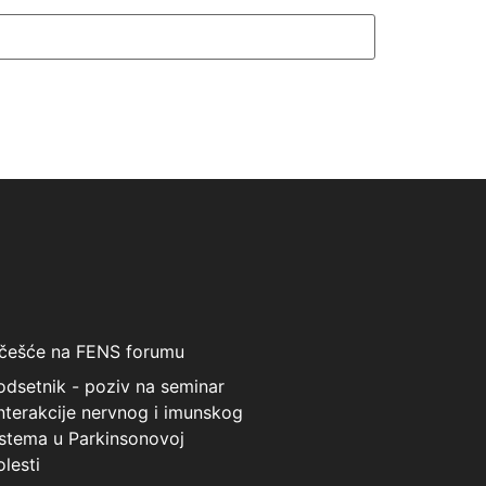
češće na FENS forumu
odsetnik - poziv na seminar
Interakcije nervnog i imunskog
istema u Parkinsonovoj
olesti