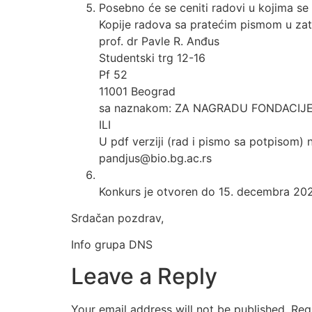
Posebno će se ceniti radovi u kojima se b
Kopije radova sa pratećim pismom u zatv
prof. dr Pavle R. Anđus
Studentski trg 12-16
Pf 52
11001 Beograd
sa naznakom: ZA NAGRADU FONDACIJ
ILI
U pdf verziji (rad i pismo sa potpisom) 
pandjus@bio.bg.ac.rs
Konkurs je otvoren do 15. decembra 202
Srdačan pozdrav,
Info grupa DNS
Leave a Reply
Your email address will not be published.
Req