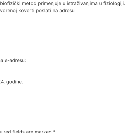
iofizički metod primenjuje u istraživanjima u fiziologiji.
orenoj koverti poslati na adresu
E
na e-adresu:
4. godine.
uired fields are marked
*