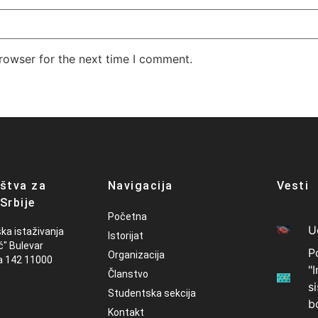
rowser for the next time I comment.
štva za
Navigacija
Vesti
Srbije
Početna
U
ška istaživanja
Istorijat
ć" Bulevar
P
Organizacija
a 142 11000
"
Članstvo
s
Studentska sekcija
b
Kontakt