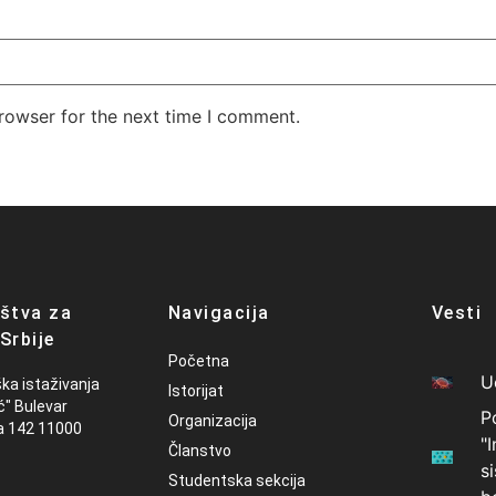
rowser for the next time I comment.
štva za
Navigacija
Vesti
Srbije
Početna
U
ška istaživanja
Istorijat
ć" Bulevar
P
Organizacija
a 142 11000
"
Članstvo
s
Studentska sekcija