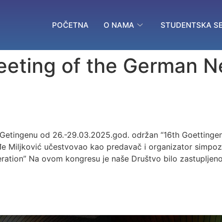
POČETNA
O NAMA
STUDENTSKA SE
eeting of the German N
Getingenu od 26.-29.03.2025.god. održan “16th Goettinge
đe Miljković učestvovao kao predavač i organizator simpoz
tion” Na ovom kongresu je naše Društvo bilo zastupljen