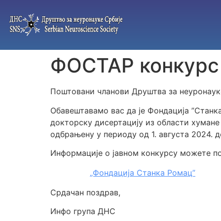
ФОСТАР конкурс 
Поштовани чланови Друштва за неуронаук
Обавештавамо вас да је Фондација ”Станк
докторску дисертацију из области хумане
одбрањену у периоду од 1. августа 2024. до
Информације о јавном конкурсу можете пог
„Фондација Станка Ромац”
Срдачан поздрав,
Инфо група ДНС