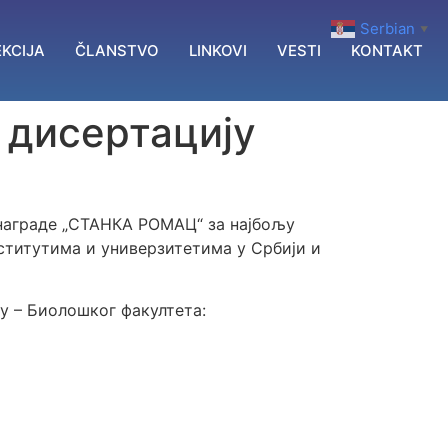
Serbian
▼
KCIJA
ČLANSTVO
LINKOVI
VESTI
KONTAKT
 дисертацију
 награде „СТАНКА РОМАЦ“ за најбољу
ститутима и универзитетима у Србији и
у – Биолошког факултета: