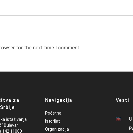
rowser for the next time I comment.
štva za
Navigacija
Vesti
Srbije
Početna
U
ška istaživanja
Istorijat
ć" Bulevar
P
Organizacija
a 142 11000