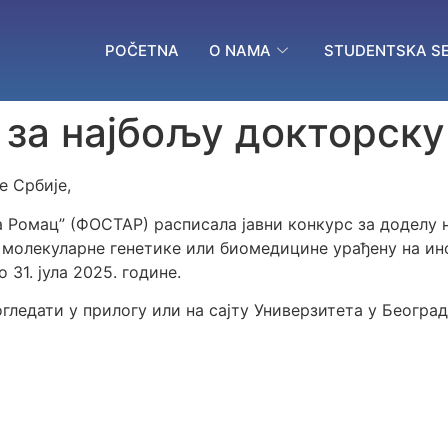
POČETNA
O NAMA
STUDENTSKA SE
за најбољу докторску
е Србије,
а Ромац” (ФОСТАР) расписала јавни конкурс за доделу
 молекуларне генетике или биомедицине урађену на ин
 31. јула 2025. године.
ледати у прилогу или на сајту Универзитета у Београд