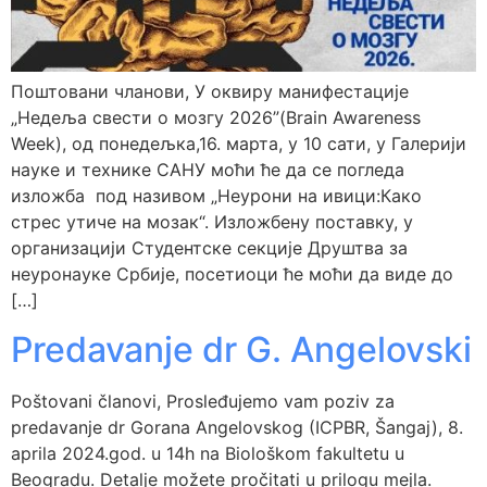
Поштовани чланови, У оквиру манифестације
„Недеља свести о мозгу 2026”(Brain Awareness
Week), од понедељка,16. марта, у 10 сати, у Галерији
науке и технике САНУ моћи ће да се погледа
изложба под називом „Неурони на ивици:Како
стрес утиче на мозак“. Изложбену поставку, у
организацији Студентске секције Друштва за
неуронауке Србије, посетиоци ће моћи да виде до
[…]
Predavanje dr G. Angelovski
Poštovani članovi, Prosleđujemo vam poziv za
predavanje dr Gorana Angelovskog (ICPBR, Šangaj), 8.
aprila 2024.god. u 14h na Biološkom fakultetu u
Beogradu. Detalje možete pročitati u prilogu mejla.