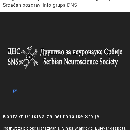
Srdačan pozdrav, Info grupa DNS
Kontakt Društva za neuronauke Srbije
Institut za biološka istaživanja "Siniša Stanković" Bulevar despota